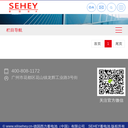
栏目导航
首页
1
尾页
400-808-1172
广州市花都区花山镇龙辉工业路3号街
关注官方微信
©
www.xilisehey.cn
-德国西力蓄电池（中国）有限公司 SEHEY蓄电池 版权所有