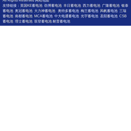
All Rights Reserved
网站地图
友情链接：
英国KE蓄电池
劲博蓄电池
丰日蓄电池
西力蓄电池
广隆蓄电池
银泰
蓄电池
奥冠蓄电池
大力神蓄电池
奥特多蓄电池
梅兰蓄电池
风帆蓄电池
三瑞
蓄电池
南都蓄电池
MCA蓄电池
中大电通蓄电池
光宇蓄电池
圣阳蓄电池
CSB
蓄电池
理士蓄电池
双登蓄电池
耐普蓄电池