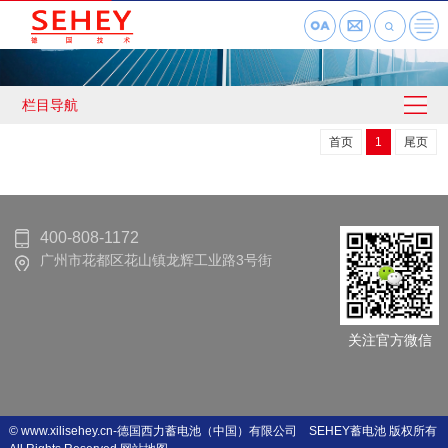
栏目导航
首页
1
尾页
400-808-1172
广州市花都区花山镇龙辉工业路3号街
关注官方微信
©
www.xilisehey.cn
-德国西力蓄电池（中国）有限公司 SEHEY蓄电池 版权所有