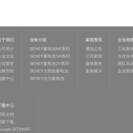
关于我们
业务介绍
新闻资讯
企业相
公司简介
SEHEY蓄电池NP系列
通知公告
工程案
企业文化
SEHEY蓄电池SH系列
公司新闻
合作伙
公司荣誉
SEHEY蓄电池2V系列
媒体聚焦
团队风
品牌历程
SEHEY太阳能蓄电池
案例展示
企业荣
视频中心
SEHEY动力蓄电池
下载中心
帮助文档
档案下载
oogle SITEMAP