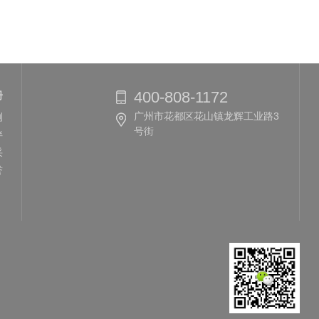
400-808-1172
册
广州市花都区花山镇龙辉工业路3
例
号街
伴
采
誉